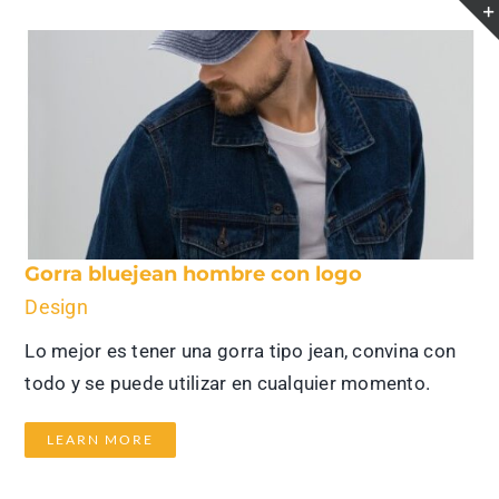
Saltar
al
contenido
Gorra bluejean hombre con logo
Design
Lo mejor es tener una gorra tipo jean, convina con
todo y se puede utilizar en cualquier momento.
LEARN MORE